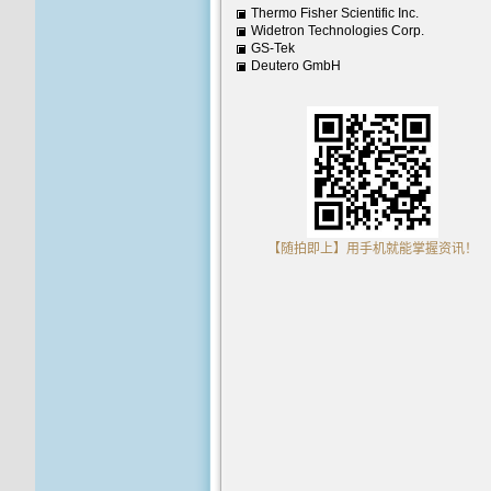
Thermo Fisher Scientific Inc.
Widetron Technologies Corp.
GS-Tek
Deutero GmbH
【随拍即上】用手机就能掌握资讯！