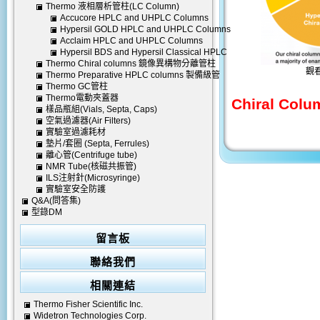
Thermo 液相層析管柱(LC Column)
Accucore HPLC and UHPLC Columns
Hypersil GOLD HPLC and UHPLC Columns
Acclaim HPLC and UHPLC Columns
Hypersil BDS and Hypersil Classical HPLC
Thermo Chiral columns 鏡像異構物分離管柱
Columns
觀
Thermo Preparative HPLC columns 製備級管
Thermo GC管柱
柱
Thermo電動夾蓋器
Chiral Colu
樣品瓶組(Vials, Septa, Caps)
空氣過濾器(Air Filters)
實驗室過濾耗材
墊片/套圈 (Septa, Ferrules)
離心管(Centrifuge tube)
NMR Tube(核磁共振管)
ILS注射針(Microsyringe)
實驗室安全防護
Q&A(問答集)
型錄DM
留言板
聯絡我們
相關連結
Thermo Fisher Scientific Inc.
Widetron Technologies Corp.