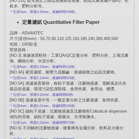
[NO.131]
旋光測定之樣品過濾膜前過濾、結晶沉澱過濾
(<5μm)
、化
粧水、肥料分析等。
3um
0.25mm
240
＊孔徑
，厚度
，過濾時間
秒。
定量濾紙
Quantitative Filter Paper
品牌：
ADVANTEC
尺寸
(
直徑
/mm)
：
55,70,90,110,125,150,185,240,300,400,500
包裝：
100
張
/
盒
型號規格：
[NO.3]
過濾速度較快：工業
QA/QC
定量分析、肥料分析、土壤沈澱
物、礦物分析、水泥分析。
5um
0.23mm
130
＊孔徑
，厚度
，過濾時間
秒。
[NO.4A]
硬質濾紙，耐壓力及酸鹼：過濾細微之結晶沈澱物。
1um
0.12mm
915
＊孔徑
，厚度
，過濾時間
秒。
[NO.5A]
過濾速度最快，粗粒子過濾：沈澱物過濾、電解液及比色
樣品前過濾、環境污染監測取樣，食用色素、食用油、糖漿。
7um
0.22mm
60
＊孔徑
，厚度
，過濾時間
秒。
[NO.5B]
過濾速度中等：一般定量分析之沈澱過濾、食用色素。
4um
0.21mm
195
＊孔徑
，厚度
，過濾時間
秒。
[NO.5C]
細粒子過濾：沈澱物過濾及沈澱物有
Collodical dispersion
傾向的溶液、細粒子過濾、眼藥水、生理食鹽水。
1um
0.22mm
570
＊孔徑
，厚度
，過濾時間
秒。
[NO.6]
不溶解的沈澱物過濾：微量稀有金屬分析、飲料及火藥分
析。