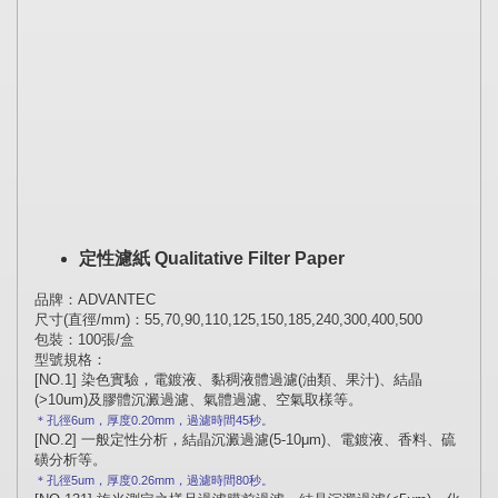
定性濾紙
Qualitative Filter Paper
品牌：
ADVANTEC
尺寸
(
直徑
/mm)
：
55,70,90,110,125,150,185,240,300,400,500
包裝：
100
張
/
盒
型號規格：
[NO.1]
染色實驗，電鍍液、黏稠液體過濾
(
油類、果汁
)
、結晶
(>10um)
及膠體沉澱過濾、氣體過濾、空氣取樣等。
6um
0.20mm
45
＊孔徑
，厚度
，過濾時間
秒。
[NO.2]
一般定性分析，結晶沉澱過濾
(5-10μm)
、電鍍液、香料、硫
磺分析等。
5um
0.26mm
80
＊孔徑
，厚度
，過濾時間
秒。