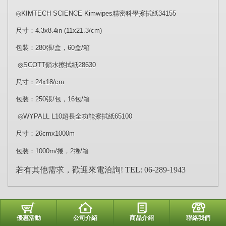
◎
KIMTECH SCIENCE Kimwipes
精密科學擦拭紙
34155
尺寸：
4.3x8.4in (11x21.3/cm)
包裝：
280
張
/
盒，
60
盒
/
箱
◎
SCOTT
鎖水擦拭紙
28630
尺寸：
24x18/cm
包裝：
250
張
/
包，
16
包
/
箱
◎
WYPALL L10
超長全功能擦拭紙
65100
尺寸：
26cmx1000m
包裝：
1000m/
捲，
2
捲
/
箱
若有其他需求，歡迎來電洽詢! TEL: 06-289-1943
優惠活動
公司介紹
商品介紹
聯絡我們