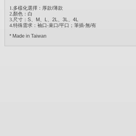
1.多樣化選擇：厚款
/
薄款
2.顏色：白
3.尺寸：
S
、
M
、
L
、
2L
、
3L
、
4L
4.特殊需求：袖口
-
束口
/
平口；筆插
-
無
/
有
* Made in Taiwan